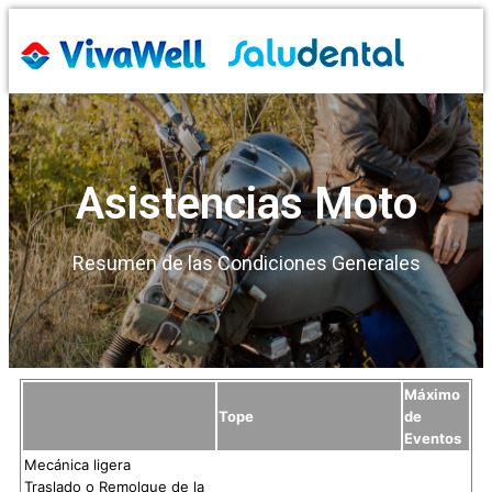
Asistencias Moto
Resumen de las Condiciones Generales
Máximo
Tope
de
Eventos
Mecánica ligera
Traslado o Remolque de la