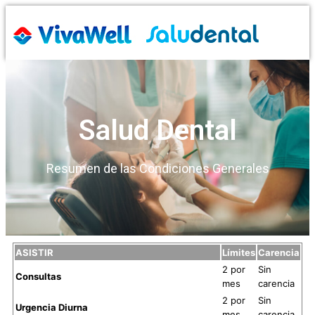
Salud Dental
Resumen de las Condiciones Generales
ASISTIR
Límites
Carencia
2 por
Sin
Consultas
mes
carencia
2 por
Sin
Urgencia Diurna
mes
carencia