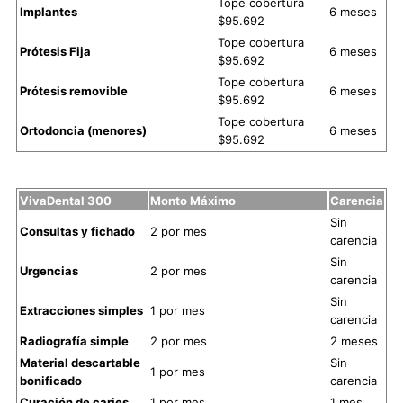
Tope cobertura
Implantes
6 meses
$95.692
Tope cobertura
Prótesis Fija
6 meses
$95.692
Tope cobertura
Prótesis removible
6 meses
$95.692
Tope cobertura
Ortodoncia (menores)
6 meses
$95.692
VivaDental 300
Monto Máximo
Carencia
Sin
Consultas y fichado
2 por mes
carencia
Sin
Urgencias
2 por mes
carencia
Sin
Extracciones simples
1 por mes
carencia
Radiografía simple
2 por mes
2 meses
Material descartable
Sin
1 por mes
bonificado
carencia
Curación de caries
1 por mes
1 mes