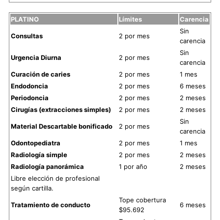
PLATINO
Límites
Carencia
Sin
Consultas
2 por mes
carencia
Sin
Urgencia Diurna
2 por mes
carencia
Curación de caries
2 por mes
1 mes
Endodoncia
2 por mes
6 meses
Periodoncia
2 por mes
2 meses
Cirugías (extracciones simples)
2 por mes
2 meses
Sin
Material Descartable bonificado
2 por mes
carencia
Odontopediatra
2 por mes
1 mes
Radiología simple
2 por mes
2 meses
Radiología panorámica
1 por año
2 meses
Libre elección de profesional
según cartilla.
Tope cobertura
Tratamiento de conducto
6 meses
$95.692